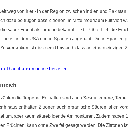
 weit weg von hier - in der Region zwischen Indien und Pakista
tlich dazu beitrugen dass Zitronen im Mittelmeerraum kultiviert 
 die saure Frucht als Limone bekannt. Erst 1766 erhielt die Fru
der Türkei, in den USA und in Spanien angebaut. Die in Spanien
. Zu verdanken ist dies dem Umstand, dass an einem einzigen Zi
ro in Thannhausen online bestellen
nreich
ne zählen die Terpene. Enthalten sind auch Sesquiterpene, Terp
hinaus enthalten Zitronen auch organische Säuren, allen voran
Kalium, aber kaum säurebildende Aminosäuren. Zudem haben 1
ren Früchten, kann ohne Zweifel gesagt werden: Die Zitronen i