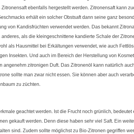
 Zitronensaft ebenfalls hergestellt werden. Zitronensaft kann z
eschmacks erhält ein solcher Obstsaft dann seine ganz besond
ung von Kandisfrüchten verwendet werden. Das bekannt Zitronat,
 anderes, als die kleingeschnittene kandierte Schale der Zitron
owohl als Hausmittel bei Erkältungen verwendet, wie auch Fettlö
gegen Insekten. Und auch im Bereich der Herstellung von Kosme
en angenehm zitronigen Duft. Das Zitronenöl kann natürlich a
trone sollte man zwar nicht essen. Sie können aber auch verar
enbaum zu züchten.
kmale geachtet werden. Ist die Frucht noch grünlich, bedeutet es
ronen gekauft werden. Denn diese haben sehr viel Saft. Ein weite
en sind. Zudem sollte möglichst zu Bio-Zitronen gegriffen wer