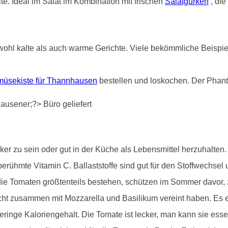
e. Ideal im Salat im Kombination mit frischen
Salatgurken
, die
ohl kalte als auch warme Gerichte. Viele bekömmliche Beispiele
üsekiste für Thannhausen
bestellen und loskochen. Der Phant
r zu sein oder gut in der Küche als Lebensmittel herzuhalten. S
erühmte Vitamin C. Ballaststoffe sind gut für den Stoffwechsel 
e Tomaten größtenteils bestehen, schützen im Sommer davor, zu 
cht zusammen mit Mozzarella und Basilikum vereint haben. Es e
ringe Kaloriengehalt. Die Tomate ist lecker, man kann sie ess