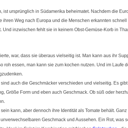
n, ist ursprünglich in Südamerika beheimatet. Nachdem die Eur
ate ihren Weg nach Europa und die Menschen erkannten schnell
tet. Und inzwischen fehlt sie in keinem Obst-Gemüse-Korb in T
erte, war, dass sie überaus vielseitig ist. Man kann aus ihr S
 so roh essen, man kann sie zum kochen nutzen. Und im Laufe
egzudenken.
nd auch die Geschmäcker verschieden und vielseitig. Es gibt 
ng, Größe Form und eben auch Geschmack. Ob süß oder herzhaft
nn.
 sein kann, aber dennoch ihre Identität als Tomate behält. Gan
m unverwechselbaren Geschmack und Aussehen. Ein Rot, was so f