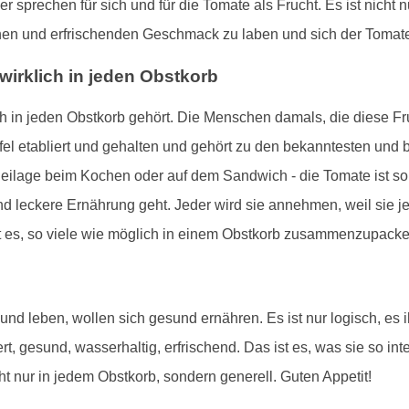
er sprechen für sich und für die Tomate als Frucht. Es ist nic
ichen und erfrischenden Geschmack zu laben und sich der Tomate
irklich in jeden Obstkorb
lich in jeden Obstkorb gehört. Die Menschen damals, die diese F
ffel etabliert und gehalten und gehört zu den bekanntesten und
eilage beim Kochen oder auf dem Sandwich - die Tomate ist so v
 leckere Ernährung geht. Jeder wird sie annehmen, weil sie je
ßt es, so viele wie möglich in einem Obstkorb zusammenzupack
 leben, wollen sich gesund ernähren. Es ist nur logisch, es i
rt, gesund, wasserhaltig, erfrischend. Das ist es, was sie so i
cht nur in jedem Obstkorb, sondern generell. Guten Appetit!