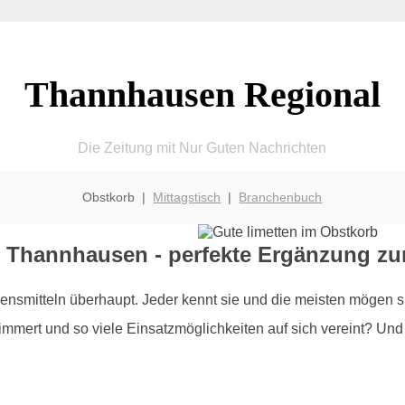
Thannhausen Regional
Die Zeitung mit Nur Guten Nachrichten
Obstkorb |
Mittagstisch
|
Branchenbuch
e Thannhausen - perfekte Ergänzung z
smitteln überhaupt. Jeder kennt sie und die meisten mögen si
mert und so viele Einsatzmöglichkeiten auf sich vereint? Und g