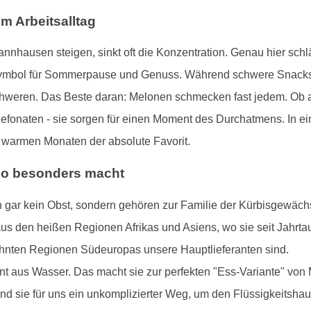
m Arbeitsalltag
nhausen steigen, sinkt oft die Konzentration. Genau hier schlä
s Symbol für Sommerpause und Genuss. Während schwere Snacks b
chweren. Das Beste daran: Melonen schmecken fast jedem. Ob a
efonaten - sie sorgen für einen Moment des Durchatmens. In ein
 warmen Monaten der absolute Favorit.
 so besonders macht
 gar kein Obst, sondern gehören zur Familie der Kürbisgewäch
s den heißen Regionen Afrikas und Asiens, wo sie seit Jahrtau
öhnten Regionen Südeuropas unsere Hauptlieferanten sind.
 aus Wasser. Das macht sie zur perfekten "Ess-Variante" von M
ind sie für uns ein unkomplizierter Weg, um den Flüssigkeitshau