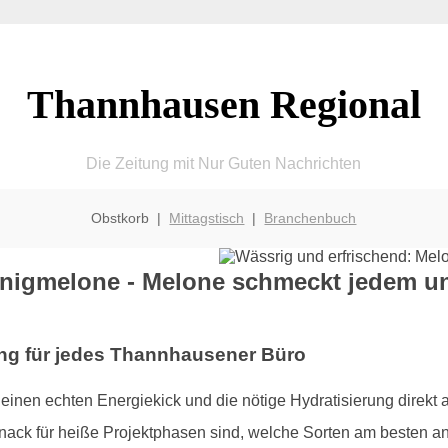
Thannhausen Regional
Die Zeitung mit Nur Guten Nachrichten
Obstkorb |
Mittagstisch
|
Branchenbuch
igmelone - Melone schmeckt jedem un
ung für jedes Thannhausener Büro
inen echten Energiekick und die nötige Hydratisierung direkt an
ack für heiße Projektphasen sind, welche Sorten am besten a