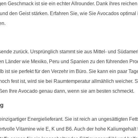
 Geschmack ist sie ein echter Allrounder. Dank ihres reichen Näh
und den Geist stärken. Erfahren Sie, wie Sie Avocados optimal in
en.
sende zurück. Ursprünglich stammt sie aus Mittel- und Südameri
en Länder wie Mexiko, Peru und Spanien zu den führenden Pr
alb ist sie perfekt für den Verzehr im Büro. Sie kann ein paar Tag
noch fest ist, wird sie bei Raumtemperatur allmählich weicher. 
en Ihre Avocado genau dann, wenn sie am besten schmeckt.
ag
einzigartiger Energielieferant. Sie ist reich an ungesättigten Fe
ertvolle Vitamine wie E, K und B6. Auch der hohe Kaliumgehalt 