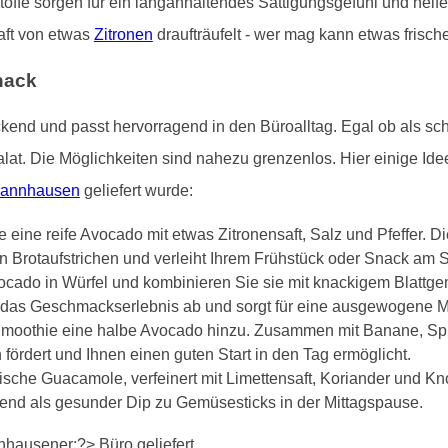
stoffe sorgen für ein langanhaltendes Sättigungsgefühl und hel
aft von etwas
Zitronen
draufträufelt - wer mag kann etwas frisch
nack
ckend und passt hervorragend in den Büroalltag. Egal ob als sc
Salat. Die Möglichkeiten sind nahezu grenzenlos. Hier einige Id
Thannhausen
geliefert wurde:
 eine reife Avocado mit etwas Zitronensaft, Salz und Pfeffer. D
 Brotaufstrichen und verleiht Ihrem Frühstück oder Snack am 
ocado in Würfel und kombinieren Sie sie mit knackigem Blattg
t das Geschmackserlebnis ab und sorgt für eine ausgewogene M
moothie eine halbe Avocado hinzu. Zusammen mit Banane, Spin
 fördert und Ihnen einen guten Start in den Tag ermöglicht.
che Guacamole, verfeinert mit Limettensaft, Koriander und Knobl
agend als gesunder Dip zu Gemüsesticks in der Mittagspause.