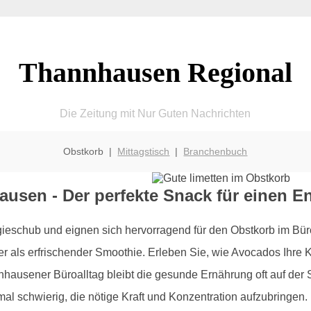
Thannhausen Regional
Die Zeitung mit Nur Guten Nachrichten
Obstkorb |
Mittagstisch
|
Branchenbuch
usen - Der perfekte Snack für einen E
eschub und eignen sich hervorragend für den Obstkorb im Büro. 
oder als erfrischender Smoothie. Erleben Sie, wie Avocados Ihre 
nhausener Büroalltag bleibt die gesunde Ernährung oft auf der 
l schwierig, die nötige Kraft und Konzentration aufzubringen. 