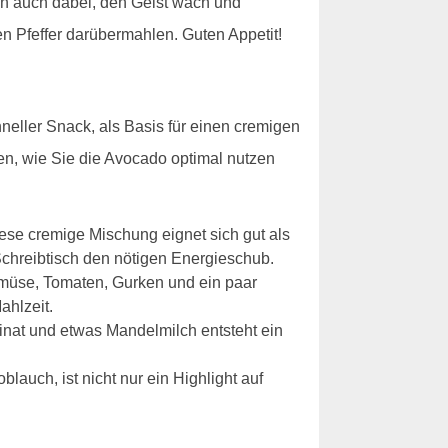
fen auch dabei, den Geist wach und
en Pfeffer darübermahlen. Guten Appetit!
hneller Snack, als Basis für einen cremigen
een, wie Sie die Avocado optimal nutzen
iese cremige Mischung eignet sich gut als
Schreibtisch den nötigen Energieschub.
emüse, Tomaten, Gurken und ein paar
ahlzeit.
at und etwas Mandelmilch entsteht ein
auch, ist nicht nur ein Highlight auf