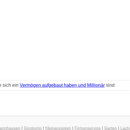
 sich ein
Vermögen aufgebaut haben und Millionär
sind
Thannhausen
|
Girokonto
|
Kleinanzeigen
|
Firmenservice
|
Garten
|
Lach