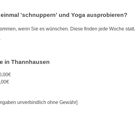
l einmal 'schnuppern' und Yoga ausprobieren?
mmen, wenn Sie es wünschen. Diese finden jede Woche statt. Do
.
te in Thannhausen
0,00€
,00€
e Angaben unverbindlich ohne Gewähr]